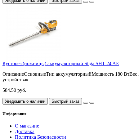
Уведомить о наличии
Быстрый заказ
Кусторез (ножницы) аккумуляторный Stiga SHT 24 AE
ОписаниеОсновныеТип аккумуляторныйМощность 180 ВтВес 2
устройствак..
584.50 руб.
Уведомить о наличии
Быстрый заказ
Информация
О магазине
Доставка
Политика Безопасности