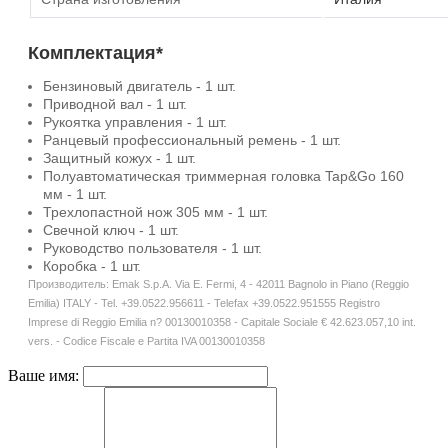
Комплектация*
Бензиновый двигатель - 1 шт.
Приводной вал - 1 шт.
Рукоятка управления - 1 шт.
Ранцевый профессиональный ремень - 1 шт.
Защитный кожух - 1 шт.
Полуавтоматическая триммерная головка Tap&Go 160
мм - 1 шт.
Трехлопастной нож 305 мм - 1 шт.
Свечной ключ - 1 шт.
Руководство пользователя - 1 шт.
Коробка - 1 шт.
Производитель: Emak S.p.A. Via E. Fermi, 4 - 42011 Bagnolo in Piano (Reggio
Emilia) ITALY - Tel. +39.0522.956611 - Telefax +39.0522.951555 Registro
Imprese di Reggio Emilia n? 00130010358 - Capitale Sociale € 42.623.057,10 int.
vers. - Codice Fiscale e Partita IVA 00130010358
Ваше имя: