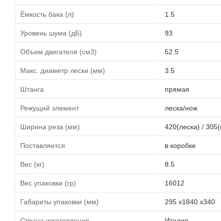
Ёмкость бака (л)
1.5
Уровень шума (дБ)
93
Объем двигателя (см3)
52.5
Макс. диаметр лески (мм)
3.5
Штанга
прямая
Режущий элемент
леска/нож
Ширина реза (мм)
420(леска) / 305
Поставляется
в коробке
Вес (кг)
8.5
Вес упаковки (гр)
16012
Габариты упаковки (мм)
295 х1840 x340
Страна изготовления
Италия