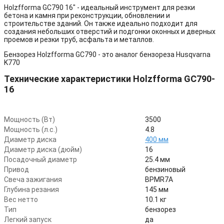
Holzfforma GC790 16" - идеальный инструмент для резки
бетона и камня при реконструкции, обновлении и
строительстве зданий. Он также идеально подходит для
создания небольших отверстий и подгонки оконных и дверных
проемов и резки труб, асфальта и металлов.
Бензорез Holzfforma GC790 - это аналог бензореза Husqvarna
K770
Технические характеристики Holzfforma GC790-
16
Мощность (Вт)
3500
Мощность (л.с.)
4.8
Диаметр диска
400 мм
Диаметр диска (дюйм)
16
Посадочный диаметр
25.4 мм
Привод
бензиновый
Свеча зажигания
BPMR7A
Глубина резания
145 мм
Вес нетто
10.1 кг
Тип
бензорез
Легкий запуск
да