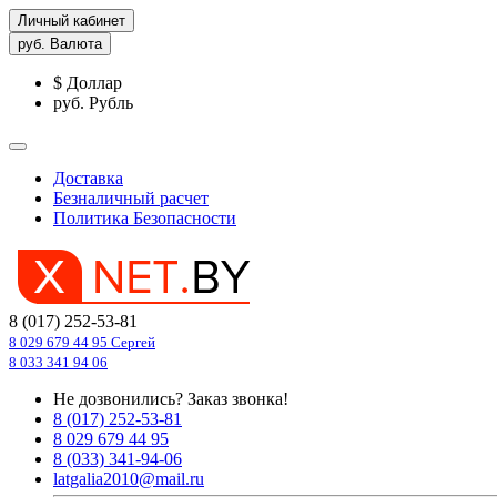
Личный кабинет
руб.
Валюта
$ Доллар
руб. Рубль
Доставка
Безналичный расчет
Политика Безопасности
8 (017) 252-53-81
8 029 679 44 95 Сергей
8 033 341 94 06
Не дозвонились?
Заказ звонка!
8 (017) 252-53-81
8 029 679 44 95
8 (033) 341-94-06
latgalia2010@mail.ru