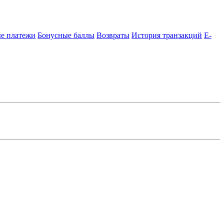
е платежи
Бонусные баллы
Возвраты
История транзакций
E-