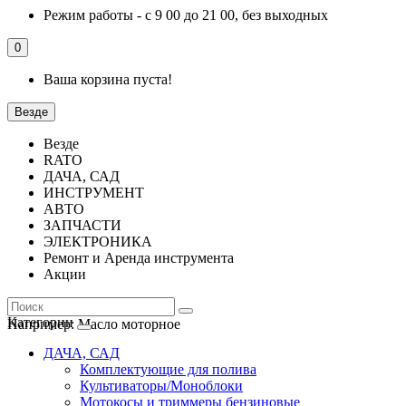
Режим работы - с 9 00 до 21 00, без выходных
0
Ваша корзина пуста!
Везде
Везде
RATO
ДАЧА, САД
ИНСТРУМЕНТ
АВТО
ЗАПЧАСТИ
ЭЛЕКТРОНИКА
Ремонт и Аренда инструмента
Акции
Категории
Например:
Масло моторное
ДАЧА, САД
Комплектующие для полива
Культиваторы/Моноблоки
Мотокосы и триммеры бензиновые