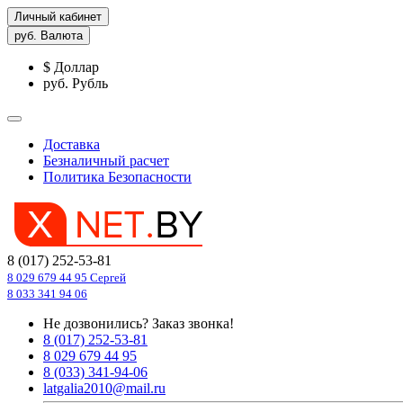
Личный кабинет
руб.
Валюта
$ Доллар
руб. Рубль
Доставка
Безналичный расчет
Политика Безопасности
8 (017) 252-53-81
8 029 679 44 95 Сергей
8 033 341 94 06
Не дозвонились?
Заказ звонка!
8 (017) 252-53-81
8 029 679 44 95
8 (033) 341-94-06
latgalia2010@mail.ru