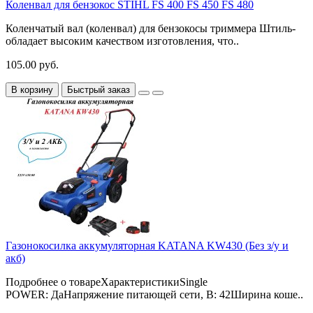
Коленвал для бензокос STIHL FS 400 FS 450 FS 480
Коленчатый вал (коленвал) для бензокосы триммера Штиль-
обладает высоким качеством изготовления, что..
105.00 руб.
В корзину
Быстрый заказ
Газонокосилка аккумуляторная KATANA KW430 (Без з/у и
акб)
Подробнее о товареХарактеристикиSingle
POWER: ДаНапряжение питающей сети, В: 42Ширина коше..